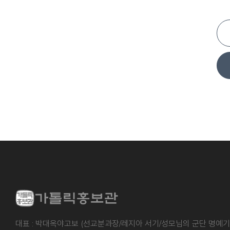
대표 : 박대옥야고보 (선교분과장/레지아 서기/성모님의 군단 명예기