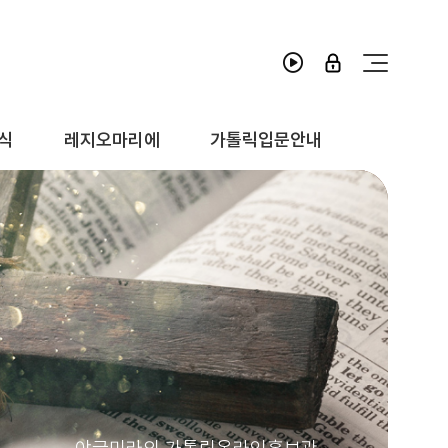
톨릭홍보관
식
레지오마리에
가톨릭입문안내
라인 선교
간과종교
분성경영상
경요약자료
톨릭 상식