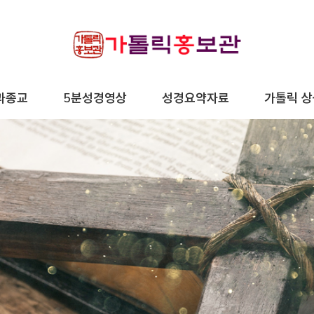
가
과종교
5분성경영상
성경요약자료
가톨릭 상
온
인
5
성
가