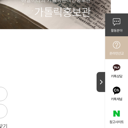
야글미라의 가톨릭온라인홍보관
가톨릭홍보관
지오마리에
활동분야
톨릭입문안내
온라인선교
카톡상담
카톡채널
참고사이트
 찾기